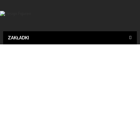
ZAKŁADKI
Design
SALE!
Wyślij do znajomego
Print
Nilpferd -Mumin - Designer Deko, Figur