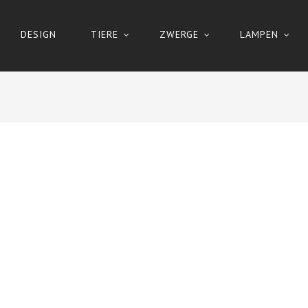
DESIGN
TIERE
ZWERGE
LAMPEN
PRICE 
KATEGORIE
No price
Design
Tiere
Design tiere
Vögel
Katze, hunde
Waldtere