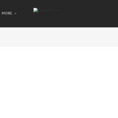
MORE
DROP
 drop