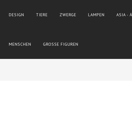
DESIGN
TIERE
ZWERGE
LAMPEN
ASIA -
MENSCHEN
GROSSE FIGUREN
Wyślij do znajomego
Print