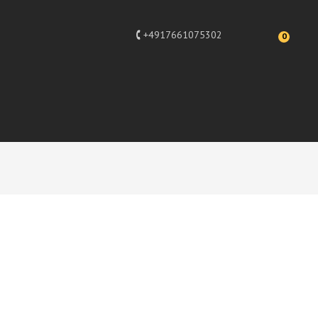
+4917661075302
0
Design
EISTÜTE