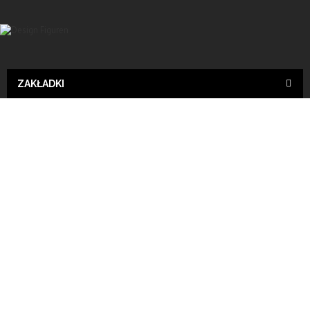
ZAKŁADKI
Design
Wyślij do znajomego
Print
Buddha Feng Shui, DEKOFIGUR, DEKO, DESIGN