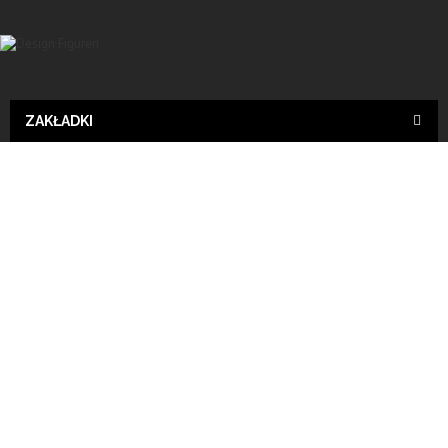
ZAKŁADKI
Design
SALE!
Wyślij do znajomego
Print
Buddha Feng Shui, DEKOFIGUR, DEKO, DESIGN