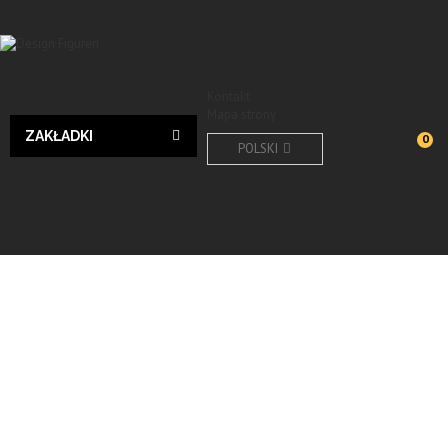
Kontakt
Mapa strony
ZAKŁADKI
0
POLSKI
Design
Wyślij do znajomego
Print