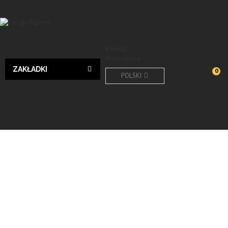
Kontakt
Mapa strony
ZAKŁADKI
0
POLSKI
Design
Wyślij do znajomego