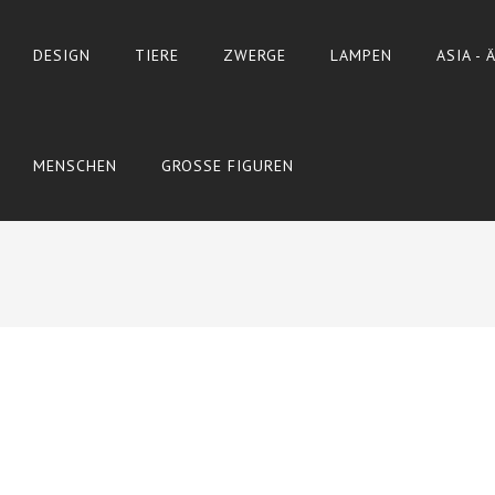
DESIGN
TIERE
ZWERGE
LAMPEN
ASIA -
MENSCHEN
GROSSE FIGUREN
Wyślij do znajomego
Print