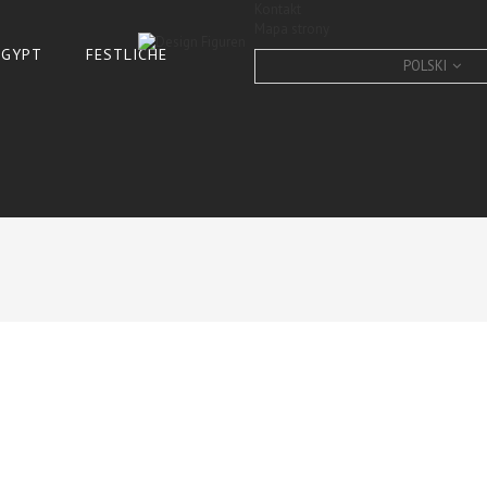
Kontakt
Mapa strony
 ÄGYPT
FESTLICHE
POLSKI
Design
DESIGN DOBERMANN, FIG
SKULPTUR GARTEN DOB
CONDITION:
New product
9
Items