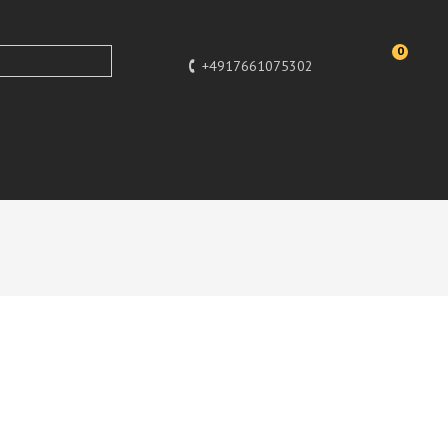
0
+4917661075302
UR, HUNDEFIGUR HUND DEKO STATUE
ERMAN