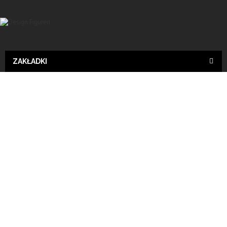
ZAKŁADKI
Design
Wyślij do znajomego
Print
französische bulldogge, Designer Deko