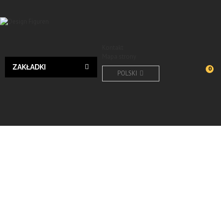
Kontakt
Mapa strony
ZAKŁADKI
0
POLSKI
Design
Wyślij do znajomego