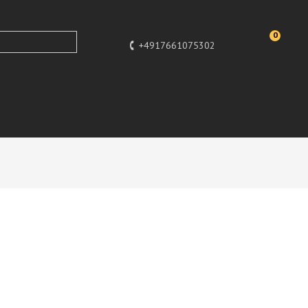
0
+4917661075302
Design