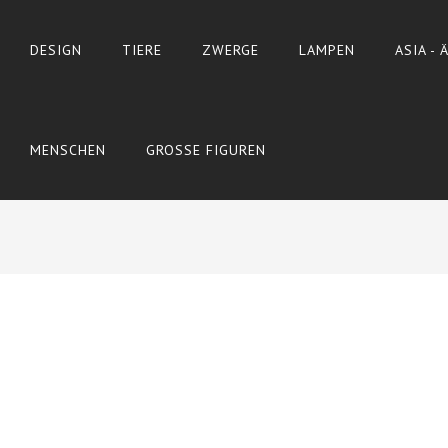
DESIGN
TIERE
ZWERGE
LAMPEN
ASIA -
MENSCHEN
GROSSE FIGUREN
Wyślij do znajomego
Print