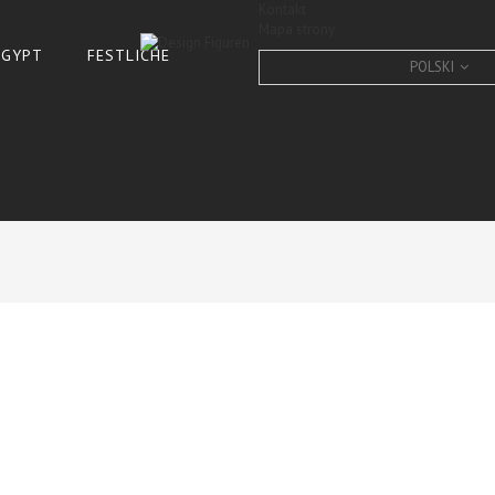
Kontakt
Mapa strony
 ÄGYPT
FESTLICHE
POLSKI
DESIGNER FIGUR - Giraffe
CONDITION:
New product
10
Items