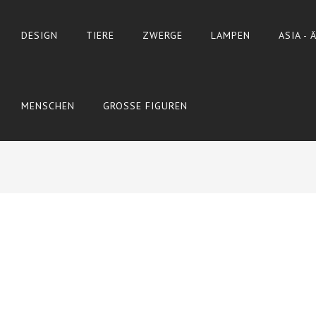
DESIGN
TIERE
ZWERGE
LAMPEN
ASIA -
MENSCHEN
GROSSE FIGUREN
Wyślij do znajomego
Print