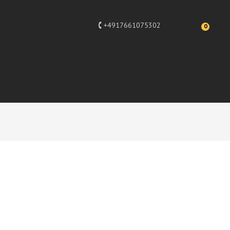
+4917661075302
0
Design