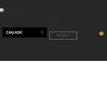
Kontakt
Mapa strony
ZAKŁADKI
0
POLSKI
Design
SALE!
Wyślij do znajomego