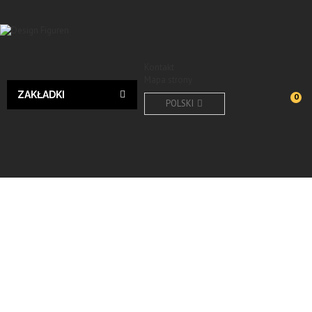
Kontakt
Mapa strony
ZAKŁADKI
0
POLSKI
Design
Wyślij do znajomego
Print