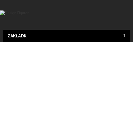
ZAKŁADKI
Design
Wyślij do znajomego
Print
Fisch, KUNSTBEMALUNG, Designer Deko, pop -art