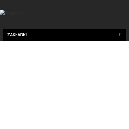
ZAKŁADKI
Design
Wyślij do znajomego
Print
Fisch, KUNSTBEMALUNG, Designer Deko, pop -art