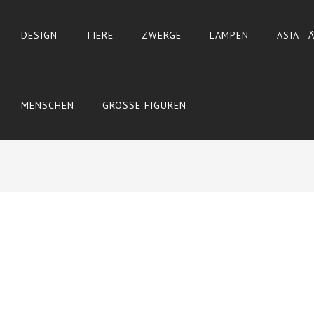
DESIGN
TIERE
ZWERGE
LAMPEN
ASIA -
MENSCHEN
GROSSE FIGUREN
Wyślij do znajomego
Print