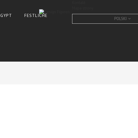
Kontakt
Mapa strony
 ÄGYPT
FESTLICHE
POLSKI
SCHNECKE -DESIGN, Lack 
CONDITION:
New product
10
Items