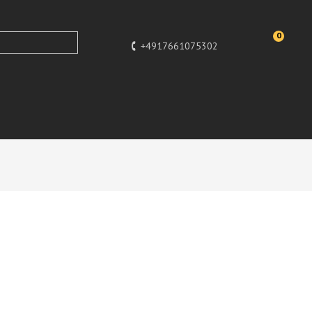
0
+4917661075302
Design
Figuren, Hochglanz-Lack