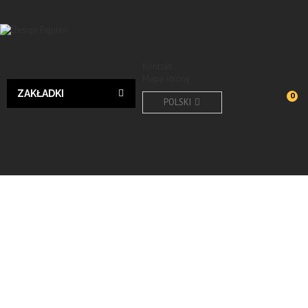
Kontakt
Mapa strony
ZAKŁADKI
0
POLSKI
Wyślij do znajomego
Print