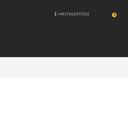
+4917661075302
0
apa Nui Tik