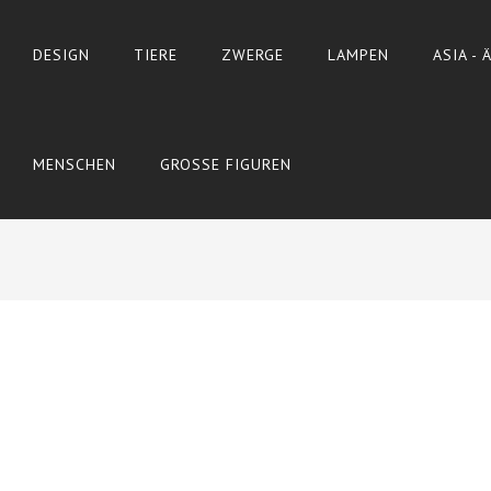
DESIGN
TIERE
ZWERGE
LAMPEN
ASIA -
MENSCHEN
GROSSE FIGUREN
Wyślij do znajomego
Print