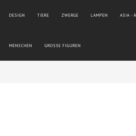
DESIGN
TIERE
ZWERGE
LAMPEN
ASIA -
MENSCHEN
GROSSE FIGUREN
Wyślij do znajomego
Print