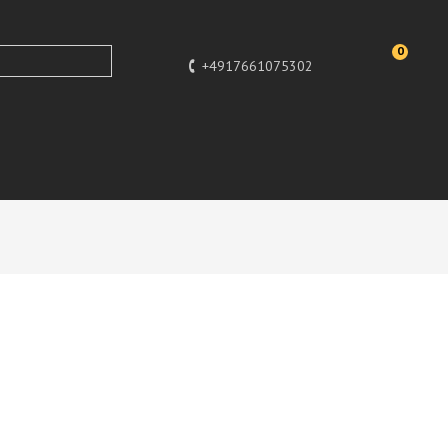
0
+4917661075302
, Bully, Lack Figuren