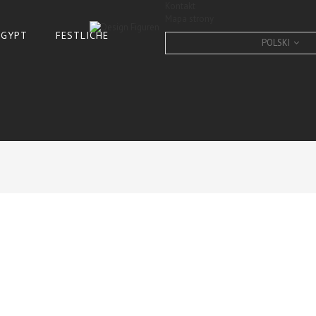
Kontakt
Mapa strony
 ÄGYPT
FESTLICHE
POLSKI
Bullterrier, DESIGN, Pit Bull
CONDITION:
New product
10
Items