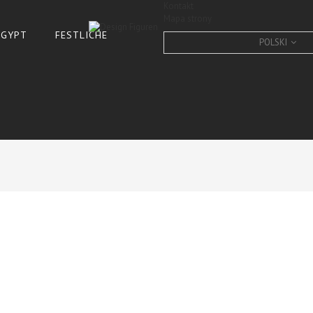
Kontakt
Mapa strony
 ÄGYPT
FESTLICHE
POLSKI
Giraffe, Deko, Tier Figur, 
CONDITION:
New product
5
Items