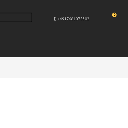
0
+4917661075302
Tiere
Dekoration