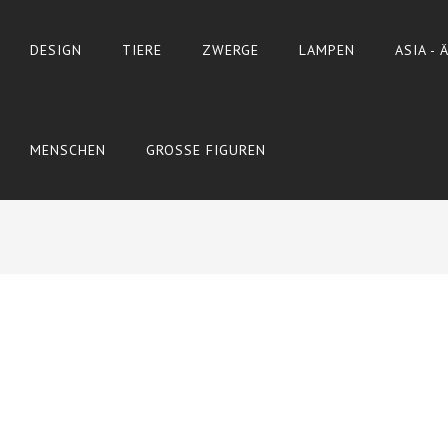
DESIGN
TIERE
ZWERGE
LAMPEN
ASIA -
MENSCHEN
GROSSE FIGUREN
Wyślij do znajomego
Print