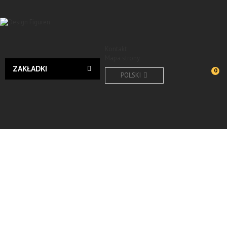
Kontakt
Mapa strony
ZAKŁADKI
0
POLSKI
Tiere
Vögel
Wyślij do znajomego