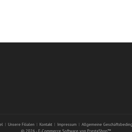
er.
Paket wird mit der DHL Angeliefert .
Design Figuren, Albert Szczepaniak
lungen
Klingestr.9, 15230 Frankfurt/O
ergütungen
sen
017661075302
lichen Daten
kontakt@design-figuren.de
el
Unsere Filialen
Kontakt
Impressum
Allgemeine Geschäftsbedin
© 2026 - E-Commerce Software von PrestaShop™