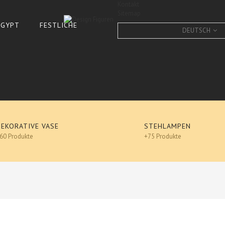
Kontakt
Sitemap
 ÄGYPT
FESTLICHE
DEUTSCH
DEKORATIVE VASE
STEHLAMPEN
60 Produkte
+75 Produkte
DESIGNER FIGUR - Giraffe