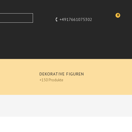
0
+4917661075302
DEKORATIVE FIGUREN
+150 Produkte
Design
, POP-ART