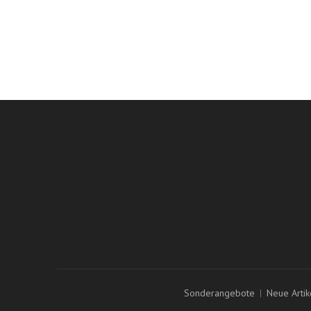
Versandkosten übernimmt der Käuf
Ihre Bestel
Ihre Rückv
Ihre Adres
Ihre persön
Sonderangebote
Neue Artik