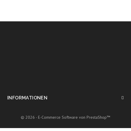
Zeige 1 - 9 von 9 Artikeln
INFORMATIONEN
© 2026 - E-Commerce Software von PrestaShop™