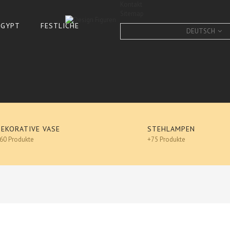
Kontakt
Sitemap
 ÄGYPT
FESTLICHE
DEUTSCH
DEKORATIVE VASE
STEHLAMPEN
60 Produkte
+75 Produkte
Englische Bulldogge, Des