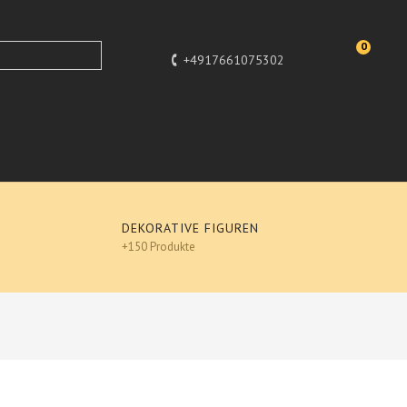
0
+4917661075302
DEKORATIVE FIGUREN
+150 Produkte
Design
igner Deko, POP-ART