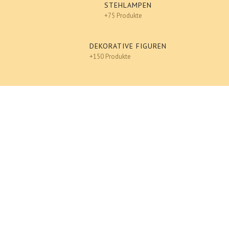
STEHLAMPEN
+75 Produkte
DEKORATIVE FIGUREN
+150 Produkte
Design
An einen Freund senden
Ausdrucken
Französische Bulldogge - Designer Deko, POP-ART