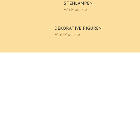
STEHLAMPEN
+75 Produkte
DEKORATIVE FIGUREN
+150 Produkte
Design
An einen Freund senden
Ausdrucken