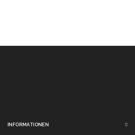
Paket wird mit der DHL Angeliefert .
INFORMATIONEN