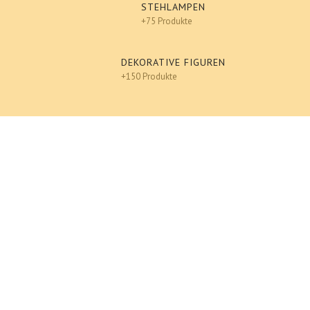
STEHLAMPEN
+75 Produkte
DEKORATIVE FIGUREN
+150 Produkte
Design
An einen Freund senden
Ausdrucken
Chihuahua - Modern, DOG, Designer Deko, POP-ART