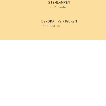
STEHLAMPEN
+75 Produkte
DEKORATIVE FIGUREN
+150 Produkte
Design
An einen Freund senden
Ausdrucken