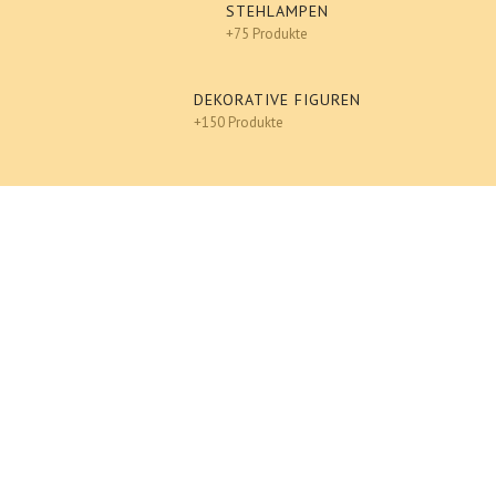
STEHLAMPEN
+75 Produkte
DEKORATIVE FIGUREN
+150 Produkte
Design
An einen Freund senden
Ausdrucken
französische bulldogge mit Brille, Designer Deko,
Pop-Art