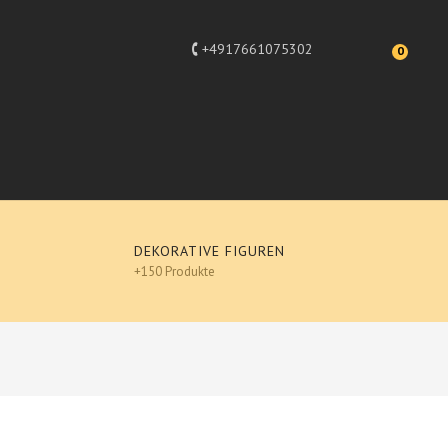
+4917661075302
0
DEKORATIVE FIGUREN
+150 Produkte
Design
Figuren, Hochglanz-Lack