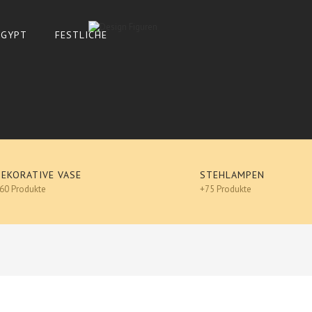
 ÄGYPT
FESTLICHE
DEKORATIVE VASE
STEHLAMPEN
60 Produkte
+75 Produkte
SCHNECKE -DESIGN, Lack 