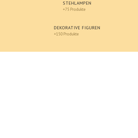
STEHLAMPEN
+75 Produkte
DEKORATIVE FIGUREN
+150 Produkte
An einen Freund senden
Ausdrucken
Katze 76 cm groß Designer Deko Figur Hochglanz-
Lack