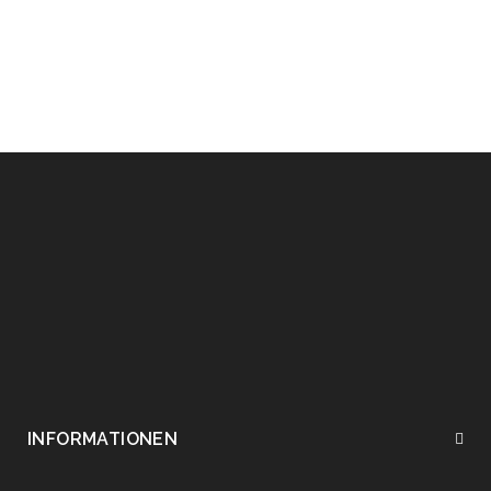
Paket wird mit der DHL Angeliefert .
INFORMATIONEN