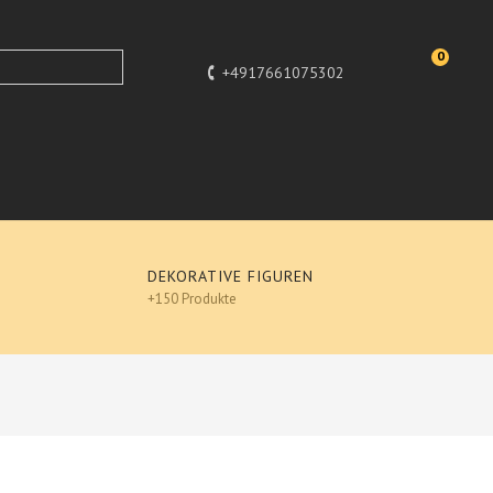
0
+4917661075302
DEKORATIVE FIGUREN
+150 Produkte
nschen
AUFSTELLER, TOP, Dekofigu​r