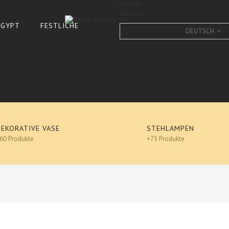
Kontakt
Sitemap
 ÄGYPT
FESTLICHE
DEUTSCH
DEKORATIVE VASE
STEHLAMPEN
60 Produkte
+75 Produkte
Me
VIKINGER, VIKINGS, WERBE