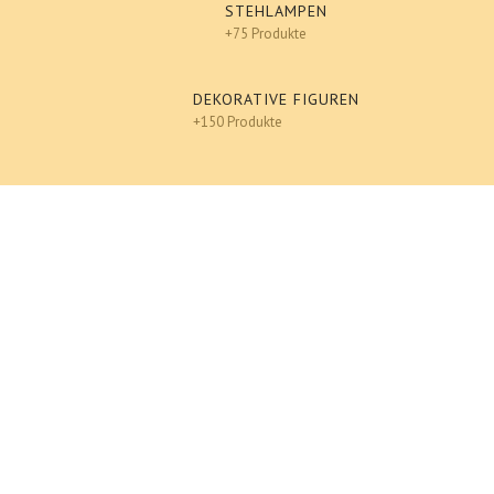
STEHLAMPEN
+75 Produkte
DEKORATIVE FIGUREN
+150 Produkte
Tiere
An einen Freund senden
Ausdrucken
Giraffe, Deko, Tier Figur, Dekoration XXL