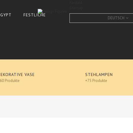
Kontakt
Sitemap
 ÄGYPT
FESTLICHE
DEUTSCH
DEKORATIVE VASE
STEHLAMPEN
60 Produkte
+75 Produkte
DESIGN ENTE, QUITSCHEE