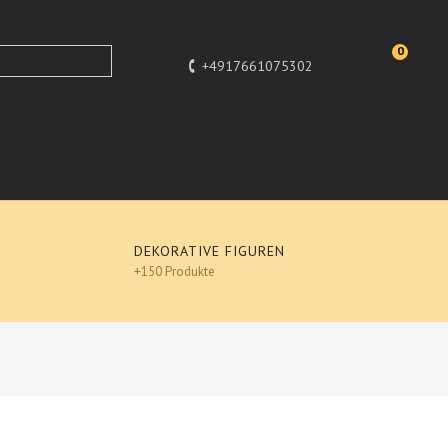
0
+4917661075302
DEKORATIVE FIGUREN
+150 Produkte
Tiere
Vögel
NTE, - DEKOFIGUR