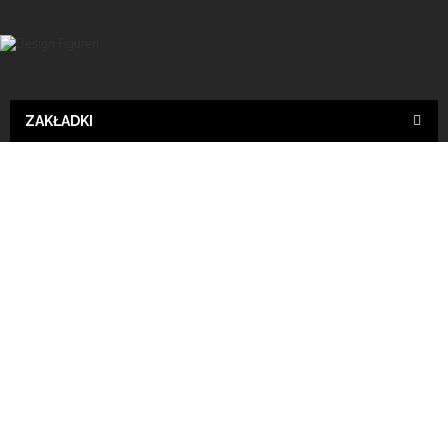
ZAKŁADKI
Lampen
Design lampen