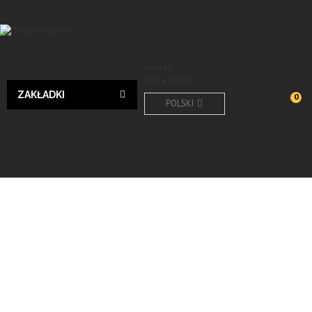
Kontakt
Mapa strony
ZAKŁADKI
0
POLSKI
Lampen
Design lampen