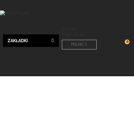
Kontakt
Mapa strony
ZAKŁADKI
0
POLSKI
Design