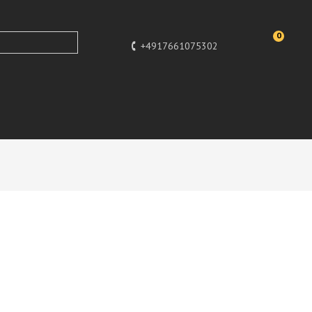
0
+4917661075302
Design
Designer Deko