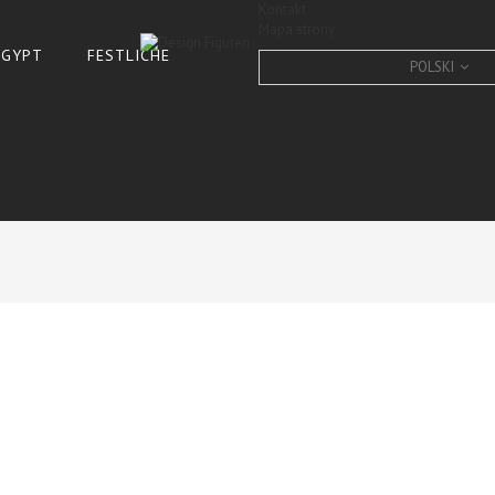
Kontakt
Mapa strony
 ÄGYPT
FESTLICHE
POLSKI
französische bulldogge, 
CONDITION:
New product
10
Items