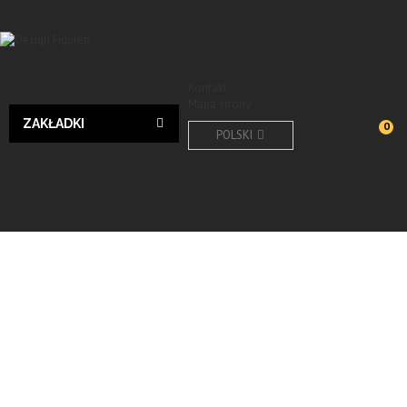
Kontakt
Mapa strony
ZAKŁADKI
0
POLSKI
Design