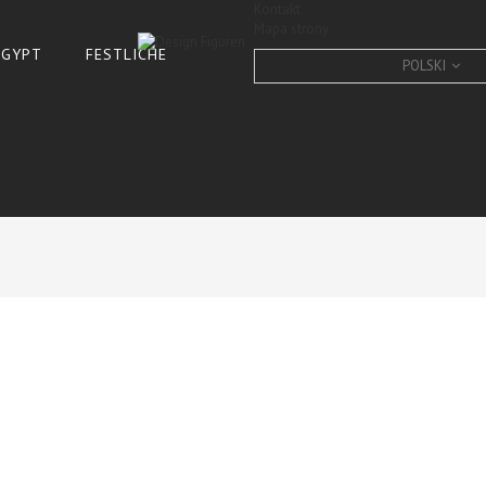
Kontakt
Mapa strony
 ÄGYPT
FESTLICHE
POLSKI
französische bulldogge, 
CONDITION:
New product
10
Items