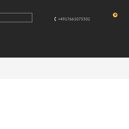
0
+4917661075302
Design
Designer Deko