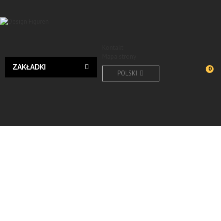
Kontakt
Mapa strony
ZAKŁADKI
0
POLSKI
Design