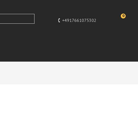
0
+4917661075302
Design
Designer Deko