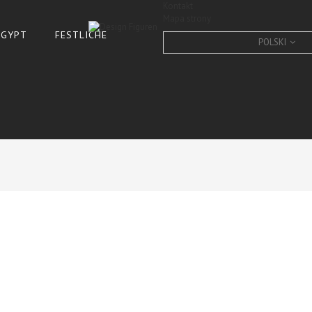
Kontakt
Mapa strony
 ÄGYPT
FESTLICHE
POLSKI
französische bulldogge, 
CONDITION:
New product
10
Items