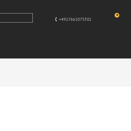
0
+4917661075302
UR, HUNDEFIGUR HUND DEKO STATUE
ERMAN