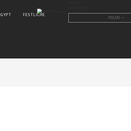
Kontakt
Mapa strony
 ÄGYPT
FESTLICHE
POLSKI
Design
DESIGN DOBERMANN, FIG
SKULPTUR GARTEN DOB
CONDITION:
New product
10
Items