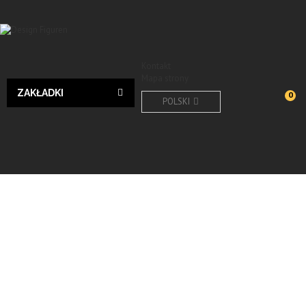
Kontakt
Mapa strony
ZAKŁADKI
0
POLSKI
Design