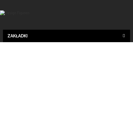
ZAKŁADKI
Zwerge
Garten zwerge
Wyślij do znajomego
Print
ZWERG XXL mit Bier und Bierfaß
CONDITION:
New product