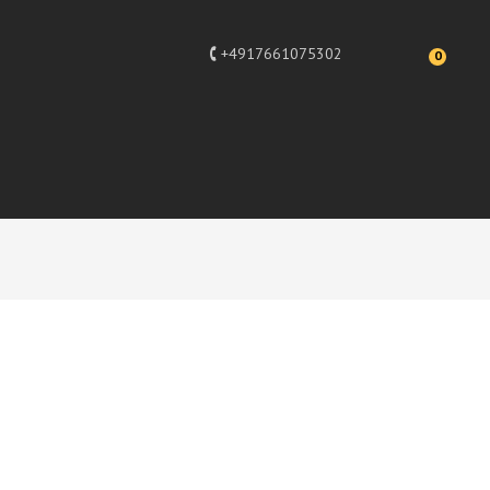
+4917661075302
0
, Bully, Lack Figuren