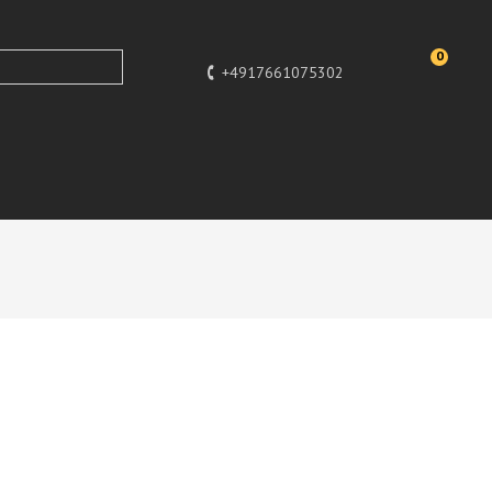
0
+4917661075302
dekoration, Designer Deko Figur