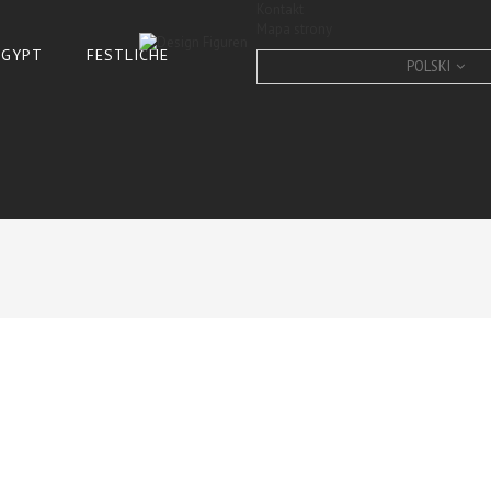
Kontakt
Mapa strony
 ÄGYPT
FESTLICHE
POLSKI
Kuhkopf Lebensgroß, Wand
Hochglanz-Lack
CONDITION:
New product
3
Items