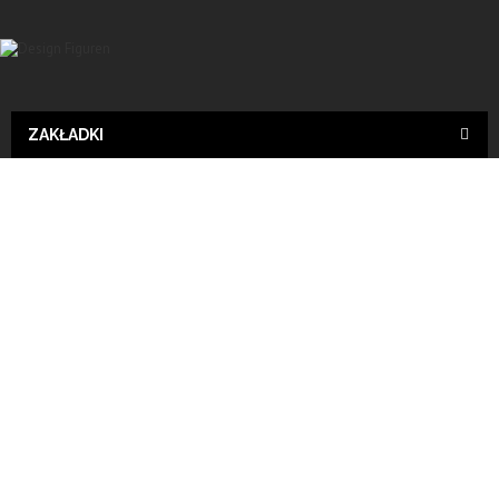
ZAKŁADKI
Wyślij do znajomego
Print
Buddha, KOPF XXL, Feng Shui 100 cm groß