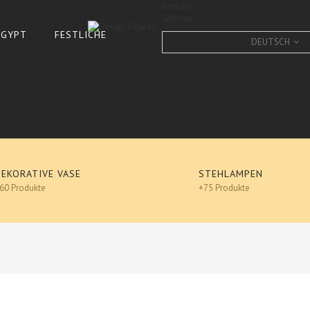
Kontakt
Sitemap
 ÄGYPT
FESTLICHE
DEUTSCH
DEKORATIVE VASE
STEHLAMPEN
60 Produkte
+75 Produkte
Buddha, KOPF XXL, Feng S