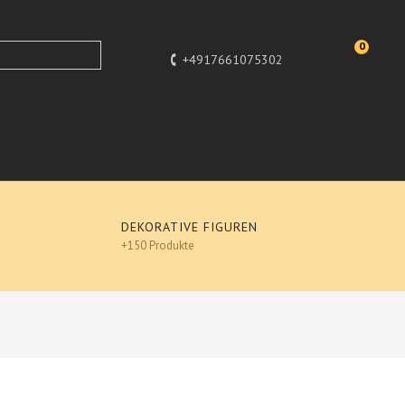
0
+4917661075302
DEKORATIVE FIGUREN
+150 Produkte
hui 100 cm groß